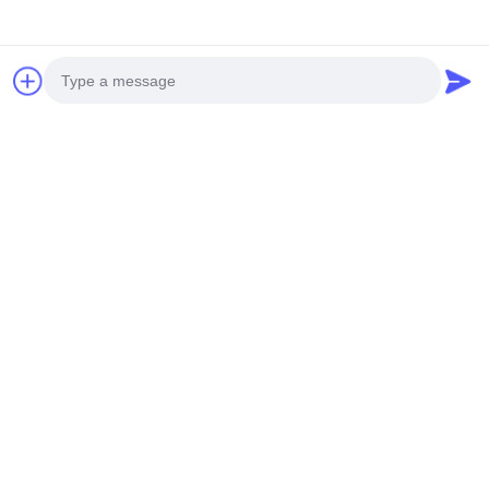
Les Étiquettes:
Disque Métallique Découpé Au Laser En Aluminium
Coupe À Écran Laser En Aluminium
Coupe Au Laser De Revêtements Métalliques En Alum
Photo
Video Call
Produits Connexes
Audio Call