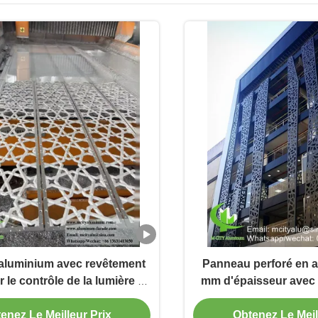
aluminium avec revêtement
Panneau perforé en a
le contrôle de la lumière et
mm d'épaisseur avec 
de l'ombre
poudre et coul
personnalisables po
enez Le Meilleur Prix
Obtenez Le Meil