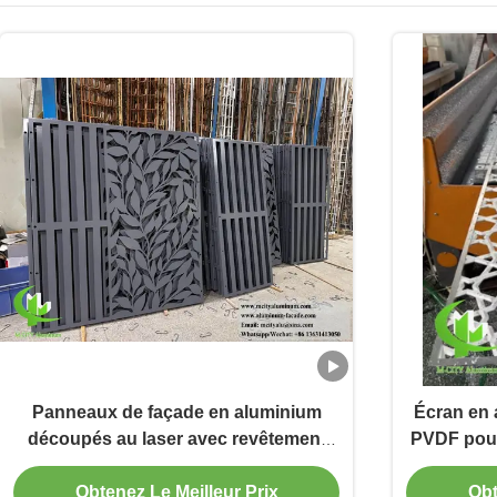
Panneaux de façade en aluminium
Écran en 
découpés au laser avec revêtement
PVDF pour 
PVDF de 2,5 mm pour boîtiers de
climatisation de qualité côtière
Obtenez Le Meilleur Prix
Obt