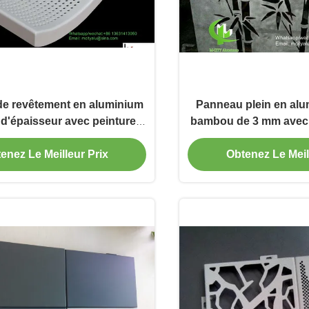
e revêtement en aluminium
Panneau plein en alu
d'épaisseur avec peinture
bambou de 3 mm avec
 façades et murs-rideaux à
pour bardage d
otifs personnalisés
enez Le Meilleur Prix
Obtenez Le Meil