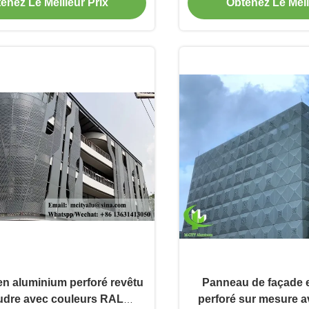
écoupe laser CNC
PVDF pour f
enez Le Meilleur Prix
Obtenez Le Meil
n aluminium perforé revêtu
Panneau de façade 
udre avec couleurs RAL
perforé sur mesure av