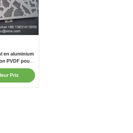
t en aluminium
tion PVDF pour
de en taille
0mm
leur Prix