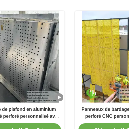
 de plafond en aluminium
Panneaux de bardage
ré perforé personnalisé avec
perforé CNC person
 LED intégré et motifs de
alliage 3003 H14/H24