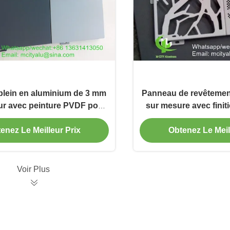
lein en aluminium de 3 mm
Panneau de revêtemen
ur avec peinture PVDF pour
sur mesure avec fini
de façade personnalisable
mur-rideau de faça
1000x200
enez Le Meilleur Prix
Obtenez Le Meil
Voir Plus