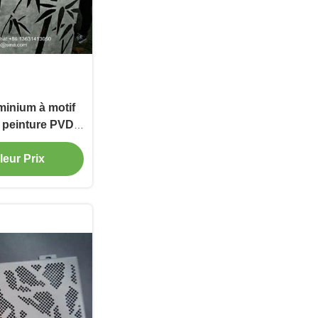
minium à motif
 peinture PVDF
e façade
leur Prix