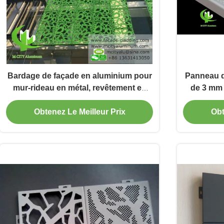
Bardage de façade en aluminium pour
Panneau d
mur-rideau en métal, revêtement en
de 3 mm 
poudre en alliage d'aluminium 3003,
PVDF pour
conception personnalisable
m
Obtenez Le Meilleur Prix
Obt