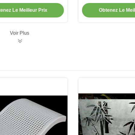
isées et motifs de découpe
poudre en 1000x2000 
our revêtement de façade
revêtement de 
enez Le Meilleur Prix
Obtenez Le Meil
Voir Plus