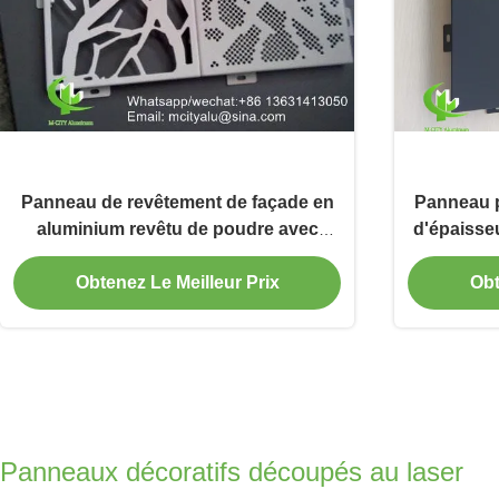
Panneau de revêtement de façade en
Panneau p
aluminium revêtu de poudre avec
d'épaisse
motifs personnalisables de 1000x2000
bardage 
mm
Obtenez Le Meilleur Prix
Obt
Panneaux décoratifs découpés au laser