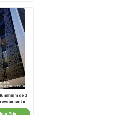
luminium de 3
revêtement en
eurs RAL
ur bardage de
leur Prix