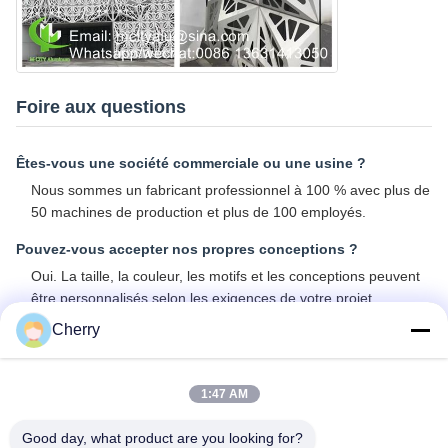
Foire aux questions
Êtes-vous une société commerciale ou une usine ?
Nous sommes un fabricant professionnel à 100 % avec plus de
50 machines de production et plus de 100 employés.
Pouvez-vous accepter nos propres conceptions ?
Oui. La taille, la couleur, les motifs et les conceptions peuvent
être personnalisés selon les exigences de votre projet.
Cherry
Quelle est votre quantité minimale de commande ?
Nous acceptons les petites commandes avec une quantité
minimale de commande de 80 mètres carrés.
1:47 AM
Quel est le délai de livraison ?
Good day, what product are you looking for?
La production est généralement terminée dans les 30 jours