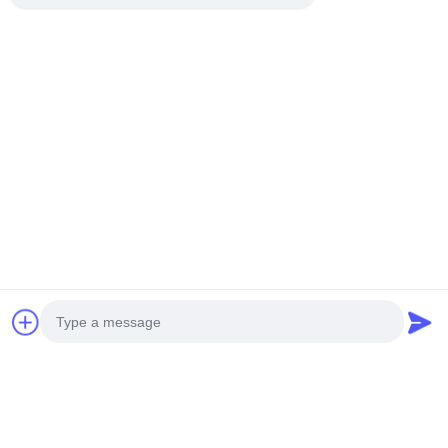
suivant la réception de l'acompte.
Informations de contact
WhatsApp : +86 13631413050
E-mail : mcityalu@sina.com
Tous les motifs ou conceptions peuvent être fabriqués. Vous
pouvez nous fournir des dessins ou des images pour une
fabrication personnalisée.
Photo