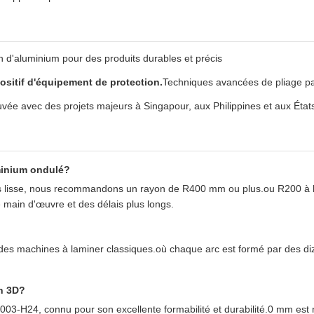
 d'aluminium pour des produits durables et précis
ositif d'équipement de protection.
Techniques avancées de pliage pa
ée avec des projets majeurs à Singapour, aux Philippines et aux État
minium ondulé?
us lisse, nous recommandons un rayon de R400 mm ou plus.ou R200 à l'a
e main d'œuvre et des délais plus longs.
 des machines à laminer classiques.où chaque arc est formé par des di
n 3D?
3003-H24, connu pour son excellente formabilité et durabilité.0 mm est 