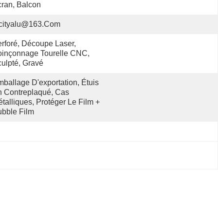
ran, Balcon
cityalu@163.com
rforé, Découpe Laser, 
inçonnage Tourelle CNC, 
ulpté, Gravé
ballage D'exportation, Étuis 
 Contreplaqué, Cas 
talliques, Protéger Le Film + 
bble Film
, 