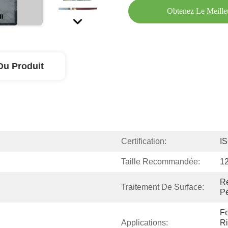
Obtenez Le Meille
Du Produit
Certification:
I
Taille Recommandée:
1
Re
Traitement De Surface:
Pe
Fe
Applications:
Ri