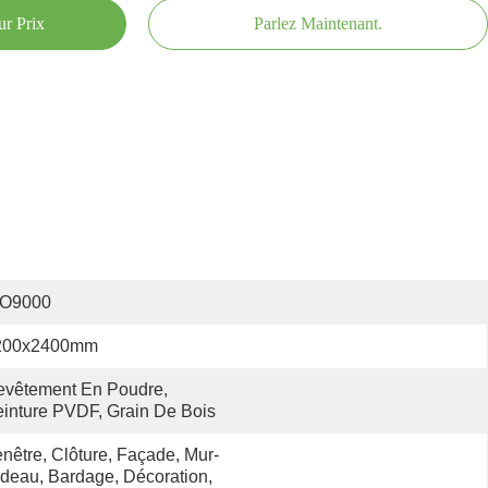
ur Prix
Parlez Maintenant.
SO9000
200x2400mm
vêtement En Poudre, 
inture PVDF, Grain De Bois
nêtre, Clôture, Façade, Mur-
deau, Bardage, Décoration, 