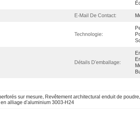
Éc
E-Mail De Contact:
M
Pe
Technologie:
Po
Sc
Em
En
Détails D'emballage:
Mé
Bu
erforés sur mesure
, 
Revêtement architectural enduit de poudre
en alliage d'aluminium 3003-H24