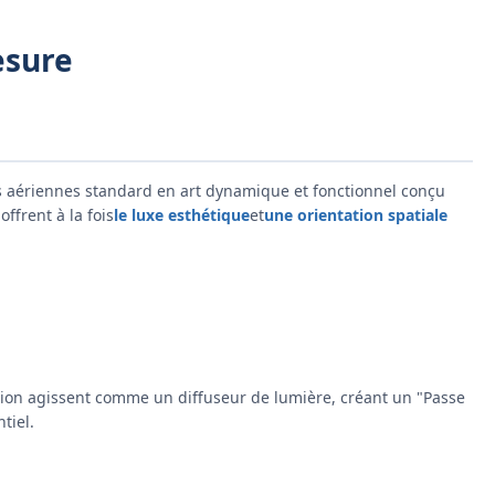
esure
s aériennes standard en art dynamique et fonctionnel conçu
ffrent à la fois
le luxe esthétique
et
une orientation spatiale
tion agissent comme un diffuseur de lumière, créant un "Passe
tiel.