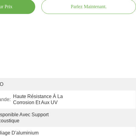
ur Prix
Parlez Maintenant.
SO
Haute Résistance À La 
ande:
Corrosion Et Aux UV
sponible Avec Support 
oustique
liage D'aluminium