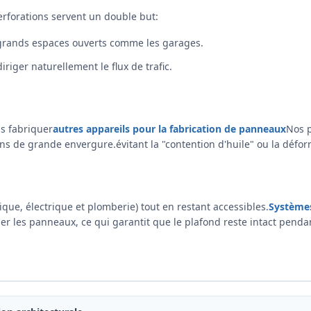
erforations servent un double but:
s grands espaces ouverts comme les garages.
riger naturellement le flux de trafic.
s fabriquer
autres appareils pour la fabrication de panneaux
Nos 
ons de grande envergure.évitant la "contention d'huile" ou la défor
ue, électrique et plomberie) tout en restant accessibles.
Systèmes
r les panneaux, ce qui garantit que le plafond reste intact penda