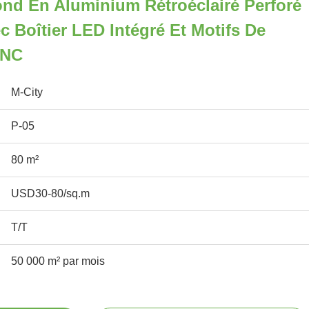
nd En Aluminium Rétroéclairé Perforé
c Boîtier LED Intégré Et Motifs De
CNC
M-City
P-05
80 m²
USD30-80/sq.m
T/T
50 000 m² par mois