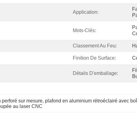
Fa
Application:
Pa
Pa
Mots-Clés:
C
Classement Au Feu:
H
Finition De Surface:
C
Fi
Détails D'emballage:
Bu
 perforé sur mesure
, 
plafond en aluminium rétroéclairé avec bo
coupée au laser CNC