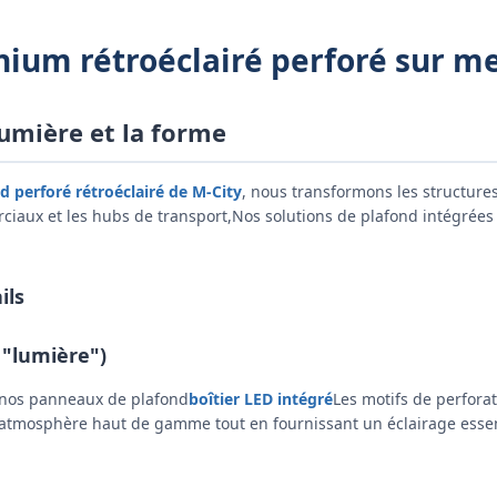
ium rétroéclairé perforé sur m
lumière et la forme
d perforé rétroéclairé de M-City
, nous transformons les structure
iaux et les hubs de transport,Nos solutions de plafond intégrées o
ils
 "lumière")
 nos panneaux de plafond
boîtier LED intégré
Les motifs de perfora
s.atmosphère haut de gamme tout en fournissant un éclairage essen