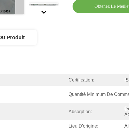
Obtenez Le Meille
Du Produit
Certification:
I
Quantité Minimum De Comm
Di
Absorption:
Ac
Lieu D'origine:
Al