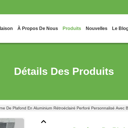
aison
À Propos De Nous
Produits
Nouvelles
Le Blo
Détails Des Produits
me De Plafond En Aluminium Rétroéclairé Perforé Personnalisé Avec B