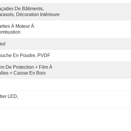
çades De Bâtiments, 
rasols, Décoration Intérieure
rties À Moteur À 
ombustion
aut
ouche En Poudre, PVDF
lm De Protection + Film À 
lles + Caisse En Bois
îtier LED
, 