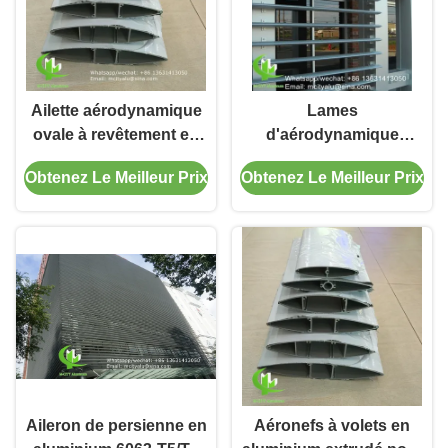
Ailette aérodynamique
Lames
ovale à revêtement en
d'aérodynamique
poudre en alliage
ovales en aluminium
Obtenez Le Meilleur Prix
Obtenez Le Meilleur Prix
d'aluminium 6063-T5/T6
thermolaqué pour mur-
pour mur-rideau de
rideau de façade
façade
Aileron de persienne en
Aéronefs à volets en