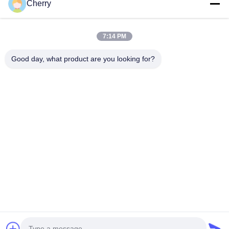
Cherry
Notre adresse
Adresse de l'entreprise
7:14 PM
Le parc industriel de Hegui, Lishui, Nanhai Foshan
Guangdong P.R.China.
Good day, what product are you looking for?
Adresse de l'usine
Le parc industriel de Hegui, Lishui, Nanhai Foshan
Guangdong P.R.China.
Télégramme
0086-13631413050
Chine Bonne qualité façade perforée en aluminium Fournisseur.
Copyright © -2026 Foshan M-CITY Aluminum Co., Ltd. . Tous
droits réservés.
Politique de confidentialité
|
Plan du site