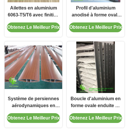
Ailettes en aluminium
Profil d'aluminium
6063-T5/T6 avec finition
anodisé à forme ovale
PVDF, largeur de 100
en alliage 6063-T5/T6
Obtenez Le Meilleur Prix
Obtenez Le Meilleur Prix
mm à 600 mm, pour
pour mur de rideau de
pare-soleil
façade
Système de persiennes
Boucle d'aluminium en
aérodynamiques en
forme ovale enduite en
aluminium de 300 mm
poudre fixe horizontale
Obtenez Le Meilleur Prix
Obtenez Le Meilleur Prix
de largeur, forme ovale,
pour mur de rideau de
couleur grain de bois,
façade