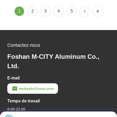
pour façade et fenêtre
1
2
3
4
5
Contactez-nous
Foshan M-CITY Aluminum Co.,
Ltd.
E-mail
mcityalu@sina.com
Temps de travail
8:00-22:00