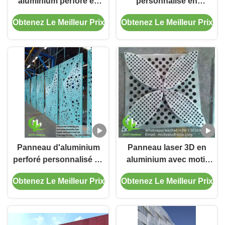
aluminium perforé en
personnalisé en
3D.
aluminium avec options
Obtenez Le Meilleur Prix
Obtenez Le Meilleur Prix
de couleur RAL
thermolaqué et
découpe CNC pour
extérieurs de bâtiments
Panneau d'aluminium
Panneau laser 3D en
perforé personnalisé de
aluminium avec motif
forme 3D pour façade
paon pour décoration
Obtenez Le Meilleur Prix
Obtenez Le Meilleur Prix
d'hôtel avec surface
de hall - Aluminium
revêtue de poudre
perforé thermolaqué
1000x2000mm pour
façade