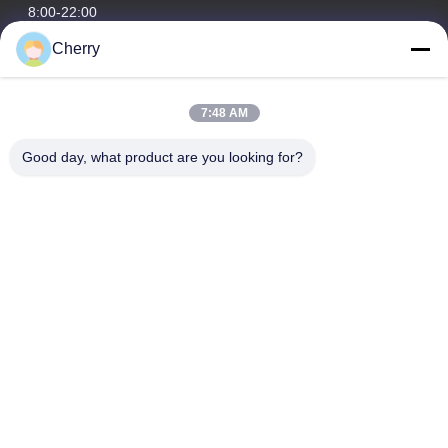
8:00-22:00
Cherry
Notre adresse
Adresse de l'entreprise
7:48 AM
Le parc industriel de Hegui, Lishui, Nanhai Foshan
Guangdong P.R.China.
Good day, what product are you looking for?
Adresse de l'usine
Le parc industriel de Hegui, Lishui, Nanhai Foshan
Guangdong P.R.China.
Télégramme
0086-13631413050
Chine Bonne qualité façade perforée en aluminium Fournisseur.
Copyright © -2026 Foshan M-CITY Aluminum Co., Ltd. . Tous