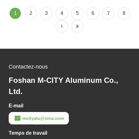
conception de découpe
laser pour revêtement
1
2
3
4
5
6
7
8
de façade
Contactez-nous
Foshan M-CITY Aluminum Co.,
Ltd.
E-mail
mcityalu@sina.com
Temps de travail