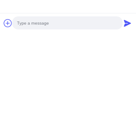
Applications de décoration de clôtures
Photo
Video Call
Audio Call
Applications de fenêtres