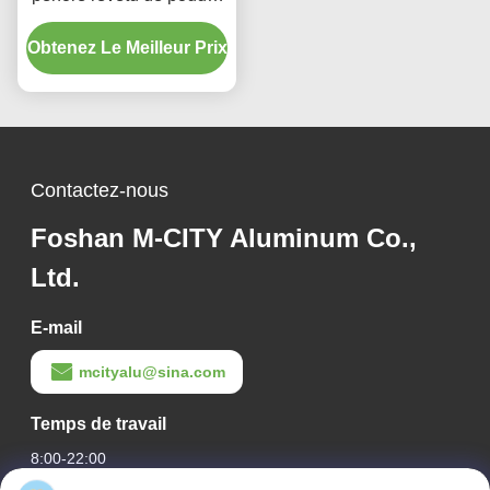
avec couleurs RAL
Obtenez Le Meilleur Prix
personnalisées et motifs
de découpe laser pour
revêtement de façade
Contactez-nous
Foshan M-CITY Aluminum Co.,
Ltd.
E-mail
mcityalu@sina.com
Temps de travail
8:00-22:00