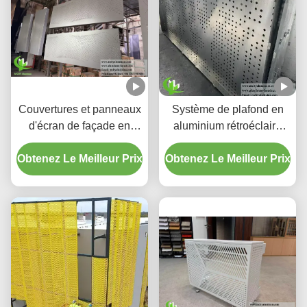
Couvertures et panneaux
Système de plafond en
d'écran de façade en
aluminium rétroéclairé
aluminium perforé à
perforé personnalisé avec
Obtenez Le Meilleur Prix
dégradé personnalisé
Obtenez Le Meilleur Prix
boîtier LED intégré et
motifs de découpe laser
CNC