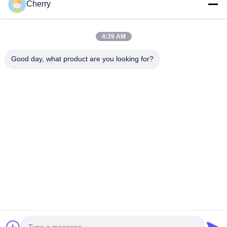
Cherry
Notre adresse
Adresse de l'entreprise
4:39 AM
Le parc industriel de Hegui, Lishui, Nanhai Foshan
Guangdong P.R.China.
Good day, what product are you looking for?
Adresse de l'usine
Le parc industriel de Hegui, Lishui, Nanhai Foshan
Guangdong P.R.China.
Télégramme
0086-13631413050
Chine Bonne qualité façade perforée en aluminium Fournisseur.
Copyright © -2026 Foshan M-CITY Aluminum Co., Ltd. . Tous
droits réservés.