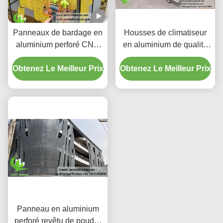
Panneaux de bardage en
Housses de climatiseur
aluminium perforé CNC
en aluminium de qualité
personnalisés avec
supérieure | Écrans de
Obtenez Le Meilleur Prix
alliage 3003 H14/H24 et
Obtenez Le Meilleur Prix
protection décoratifs
revêtement PVDF pour
façades
Panneau en aluminium
perforé revêtu de poudre