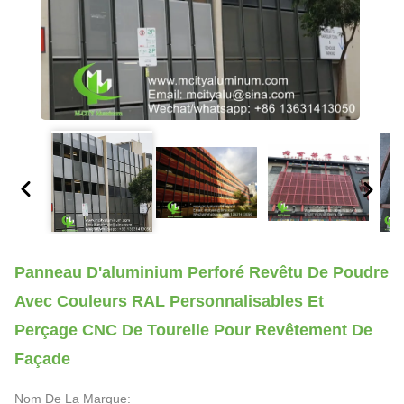
Panneau D'aluminium Perforé Revêtu De Poudre
Avec Couleurs RAL Personnalisables Et
Perçage CNC De Tourelle Pour Revêtement De
Façade
Nom De La Marque: