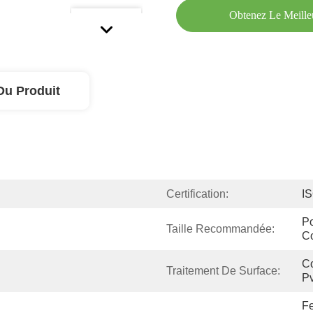
Obtenez Le Meille
Du Produit
Certification:
I
Po
Taille Recommandée:
C
Co
Traitement De Surface:
Pv
Fe