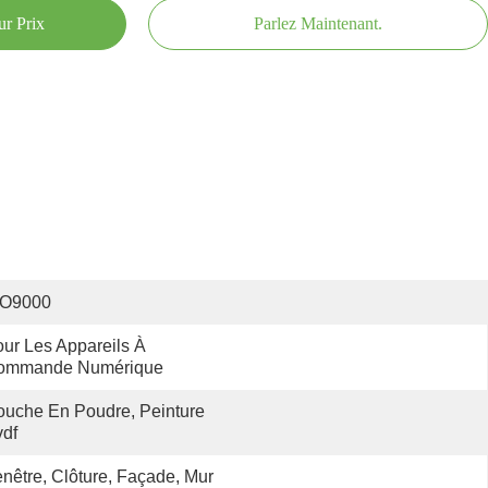
ur Prix
Parlez Maintenant.
SO9000
ur Les Appareils À 
ommande Numérique
uche En Poudre, Peinture 
df
nêtre, Clôture, Façade, Mur 