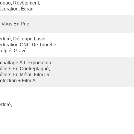
deau, Revêtement, 
coration, Écran
 Vous En Prie.
rforé, Découpe Laser, 
rforation CNC De Tourelle, 
ulpté, Gravé
ballage À L'exportation, 
îtiers En Contreplaqué, 
îtiers En Métal, Film De 
otection + Film À 
rforé
, 