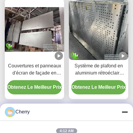
Couvertures et panneaux
Système de plafond en
d'écran de façade en
aluminium rétroéclairé
aluminium perforé à
perforé personnalisé avec
Obtenez Le Meilleur Prix
dégradé personnalisé
Obtenez Le Meilleur Prix
boîtier LED intégré et
motifs de découpe laser
CNC
Cherry
4:12 AM