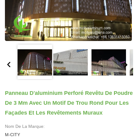
Panneau D'aluminium Perforé Revêtu De Poudre
De 3 Mm Avec Un Motif De Trou Rond Pour Les
Façades Et Les Revêtements Muraux
Nom De La Marque:
M-CITY