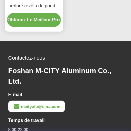
perforé revêtu de poudre
avec couleurs RAL
Obtenez Le Meilleur Prix
personnalisées et motifs
de découpe laser pour
revêtement de façade
Contactez-nous
Foshan M-CITY Aluminum Co.,
Ltd.
E-mail
mcityalu@sina.com
Temps de travail
8:00-22:00