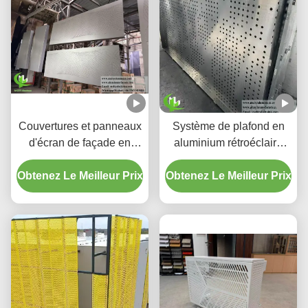
Couvertures et panneaux
Système de plafond en
d'écran de façade en
aluminium rétroéclairé
aluminium perforé à
perforé personnalisé avec
Obtenez Le Meilleur Prix
dégradé personnalisé
Obtenez Le Meilleur Prix
boîtier LED intégré et
motifs de découpe laser
CNC