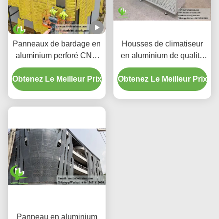
Panneaux de bardage en
Housses de climatiseur
aluminium perforé CNC
en aluminium de qualité
personnalisés avec
supérieure | Écrans de
Obtenez Le Meilleur Prix
alliage 3003 H14/H24 et
Obtenez Le Meilleur Prix
protection décoratifs
revêtement PVDF pour
façades
Panneau en aluminium