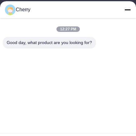
Cherry
Notre adresse
Adresse de l'entreprise
12:27 PM
Le parc industriel de Hegui, Lishui, Nanhai Foshan
Guangdong P.R.China.
Good day, what product are you looking for?
Adresse de l'usine
Le parc industriel de Hegui, Lishui, Nanhai Foshan
Guangdong P.R.China.
Télégramme
0086-13631413050
Chine Bonne qualité façade perforée en aluminium Fournisseur.
Copyright © -2026 Foshan M-CITY Aluminum Co., Ltd. . Tous
droits réservés.