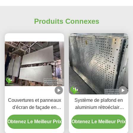
Produits Connexes
Couvertures et panneaux
Système de plafond en
d'écran de façade en
aluminium rétroéclairé
aluminium perforé à
perforé personnalisé avec
Obtenez Le Meilleur Prix
dégradé personnalisé
Obtenez Le Meilleur Prix
boîtier LED intégré et
motifs de découpe laser