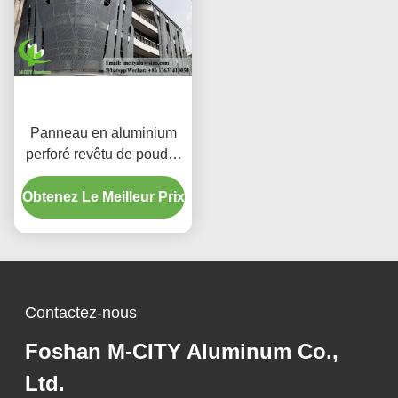
Panneau en aluminium
perforé revêtu de poudre
avec couleurs RAL
Obtenez Le Meilleur Prix
personnalisées et motifs
de découpe laser pour
revêtement de façade
Contactez-nous
Foshan M-CITY Aluminum Co.,
Ltd.