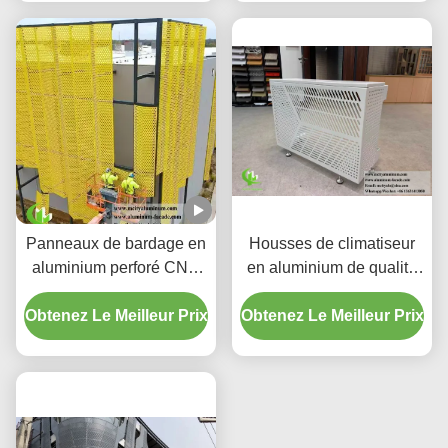
CNC
Panneaux de bardage en
Housses de climatiseur
aluminium perforé CNC
en aluminium de qualité
personnalisés avec
supérieure | Écrans de
Obtenez Le Meilleur Prix
alliage 3003 H14/H24 et
Obtenez Le Meilleur Prix
protection décoratifs
revêtement PVDF pour
façades