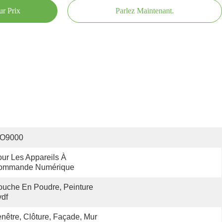
ur Prix
Parlez Maintenant.
SO9000
ur Les Appareils À 
ommande Numérique
uche En Poudre, Peinture 
df
nêtre, Clôture, Façade, Mur 