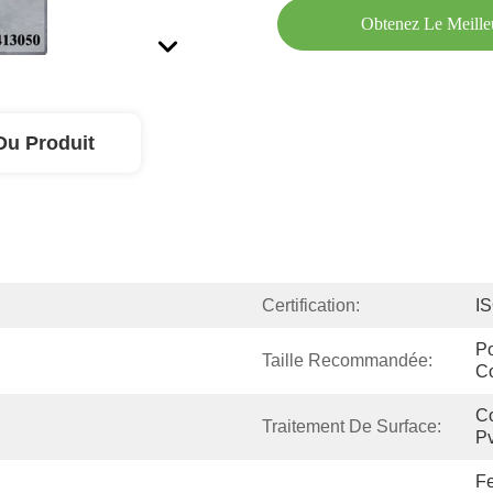
Obtenez Le Meille
Du Produit
Certification:
I
Po
Taille Recommandée:
C
Co
Traitement De Surface:
Pv
Fe