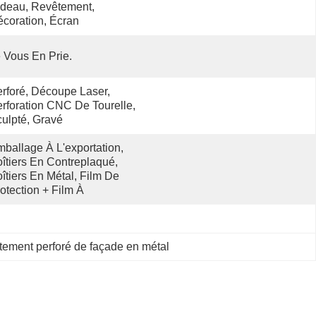
deau, Revêtement, 
coration, Écran
 Vous En Prie.
rforé, Découpe Laser, 
rforation CNC De Tourelle, 
ulpté, Gravé
ballage À L'exportation, 
îtiers En Contreplaqué, 
îtiers En Métal, Film De 
otection + Film À 
tement perforé de façade en métal