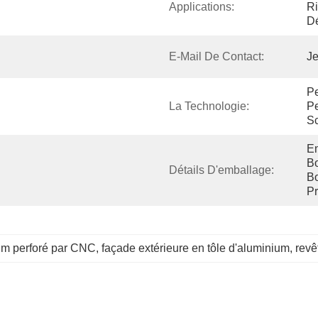
Applications:
Ri
Dé
E-Mail De Contact:
Je
Pe
La Technologie:
Pe
Sc
Em
Bo
Détails D'emballage:
Bo
Pr
um perforé par CNC
, 
façade extérieure en tôle d'aluminium
, 
revê