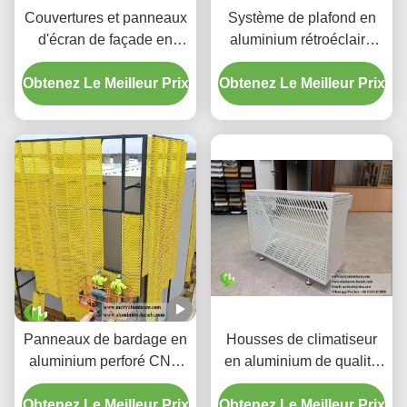
Couvertures et panneaux
Système de plafond en
d'écran de façade en
aluminium rétroéclairé
aluminium perforé à
perforé personnalisé avec
Obtenez Le Meilleur Prix
dégradé personnalisé
Obtenez Le Meilleur Prix
boîtier LED intégré et
motifs de découpe laser
CNC
Panneaux de bardage en
Housses de climatiseur
aluminium perforé CNC
en aluminium de qualité
personnalisés avec
supérieure | Écrans de
Obtenez Le Meilleur Prix
alliage 3003 H14/H24 et
Obtenez Le Meilleur Prix
protection décoratifs