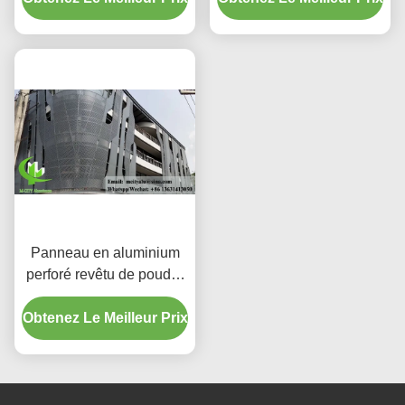
revêtement PVDF pour
façades
Panneau en aluminium
perforé revêtu de poudre
avec couleurs RAL
Obtenez Le Meilleur Prix
personnalisées et motifs
de découpe laser pour
revêtement de façade