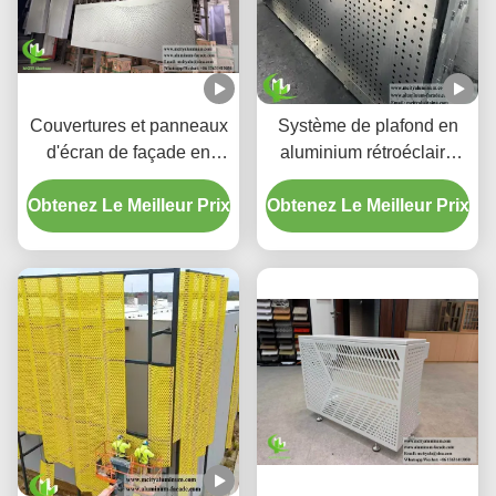
Couvertures et panneaux
Système de plafond en
d'écran de façade en
aluminium rétroéclairé
aluminium perforé à
perforé personnalisé avec
Obtenez Le Meilleur Prix
dégradé personnalisé
Obtenez Le Meilleur Prix
boîtier LED intégré et
motifs de découpe laser
CNC