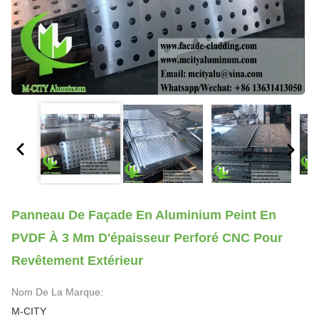
Panneau De Façade En Aluminium Peint En
PVDF À 3 Mm D'épaisseur Perforé CNC Pour
Revêtement Extérieur
Nom De La Marque:
M-CITY