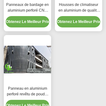
Panneaux de bardage en
Housses de climatiseur
aluminium perforé CNC
en aluminium de qualité
personnalisés avec
supérieure | Écrans de
Obtenez Le Meilleur Prix
alliage 3003 H14/H24 et
Obtenez Le Meilleur Prix
protection décoratifs
revêtement PVDF pour
façades
Panneau en aluminium
perforé revêtu de poudre
avec couleurs RAL
Obtenez Le Meilleur Prix
personnalisées et motifs