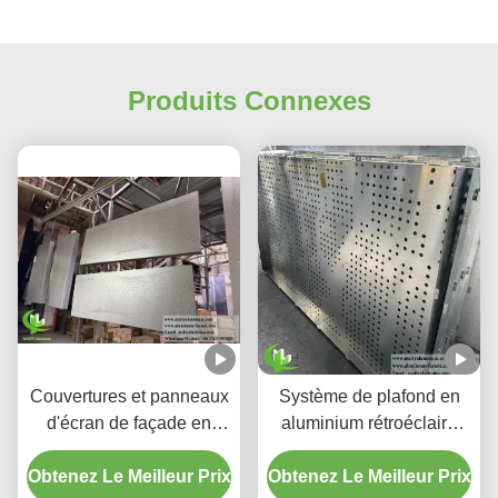
Produits Connexes
Couvertures et panneaux
Système de plafond en
d'écran de façade en
aluminium rétroéclairé
aluminium perforé à
perforé personnalisé avec
Obtenez Le Meilleur Prix
dégradé personnalisé
Obtenez Le Meilleur Prix
boîtier LED intégré et