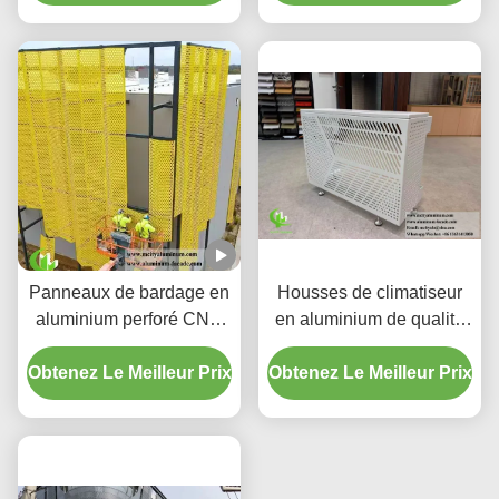
motifs de découpe laser
CNC
Panneaux de bardage en
Housses de climatiseur
aluminium perforé CNC
en aluminium de qualité
personnalisés avec
supérieure | Écrans de
Obtenez Le Meilleur Prix
alliage 3003 H14/H24 et
Obtenez Le Meilleur Prix
protection décoratifs
revêtement PVDF pour
façades