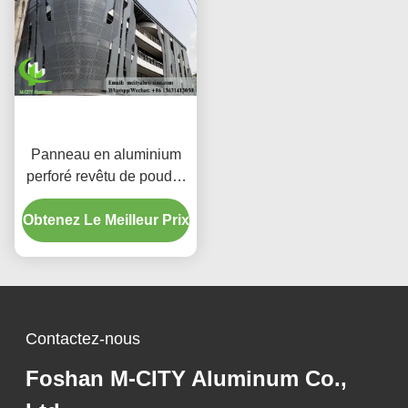
Panneau en aluminium
perforé revêtu de poudre
avec couleurs RAL
Obtenez Le Meilleur Prix
personnalisées et motifs
de découpe laser pour
revêtement de façade
Contactez-nous
Foshan M-CITY Aluminum Co.,