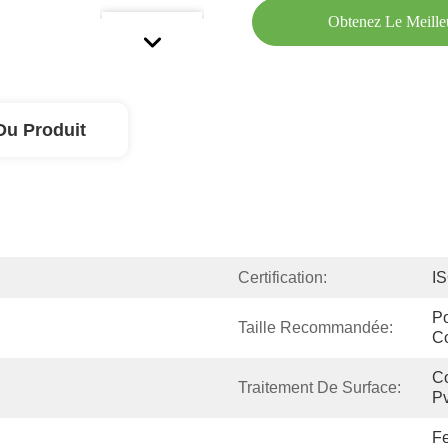
Obtenez Le Meille
Du Produit
Certification:
I
Po
Taille Recommandée:
C
Co
Traitement De Surface:
Pv
Fe