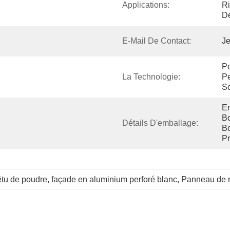
Applications:
Ri
Dé
E-Mail De Contact:
Je
Pe
La Technologie:
Pe
Sc
Em
Bo
Détails D'emballage:
Bo
Pr
tu de poudre
, 
façade en aluminium perforé blanc
, 
Panneau de r