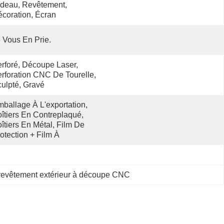
deau, Revêtement, 
coration, Écran
 Vous En Prie.
rforé, Découpe Laser, 
rforation CNC De Tourelle, 
ulpté, Gravé
ballage À L'exportation, 
îtiers En Contreplaqué, 
îtiers En Métal, Film De 
otection + Film À 
evêtement extérieur à découpe CNC