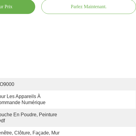
ur Prix
Parlez Maintenant.
SO9000
ur Les Appareils À 
ommande Numérique
uche En Poudre, Peinture 
df
nêtre, Clôture, Façade, Mur 