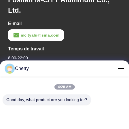
Ltd.
E-mail
mcityalu@sina.com
Temps de travail
8:00-22:00
Cherry
Notre adresse
Adresse de l'entreprise
4:28 AM
Le parc industriel de Hegui, Lishui, Nanhai Foshan
Guangdong P.R.China.
Good day, what product are you looking for?
Adresse de l'usine
Le parc industriel de Hegui, Lishui, Nanhai Foshan
Guangdong P.R.China.