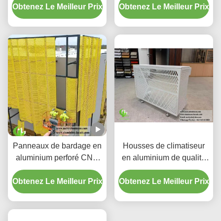
Obtenez Le Meilleur Prix
dégradé personnalisé
Obtenez Le Meilleur Prix
boîtier LED intégré et
motifs de découpe laser
CNC
Panneaux de bardage en
Housses de climatiseur
aluminium perforé CNC
en aluminium de qualité
personnalisés avec
supérieure | Écrans de
Obtenez Le Meilleur Prix
alliage 3003 H14/H24 et
Obtenez Le Meilleur Prix
protection décoratifs
revêtement PVDF pour
façades