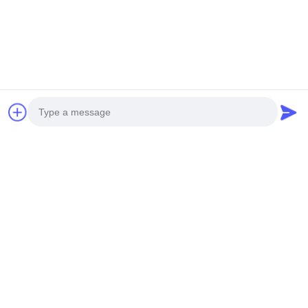
L'usine d'aluminium M-City produit divers panneaux métalliques
de façade avec conception de perforation ou conception de
découpe laser.
Photo
Video Call
Audio Call