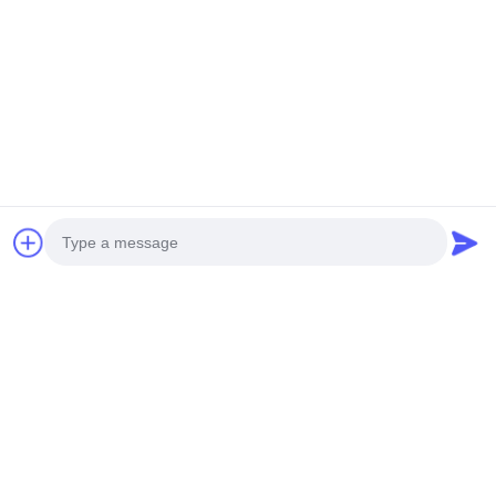
résistance avec les spécifications suivantes :
Épaisseur courante : 1,5 mm, 2,0 mm, 2,5 mm, 3,0 mm
Largeur maximale de la feuille : 2000 mm
Longueur maximale de la feuille : 6000 mm
Série d'alliages d'aluminium : 3003-H14 ou 1100-H14
Construction : Panneau, barre de renfort et système de
support
Matériaux d'isolation phonique en option disponibles
Aperçu de l'usine
Photo
Video Call
Audio Call