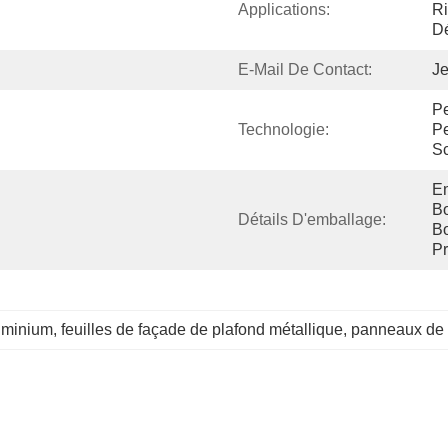
Applications:
Ri
Dé
E-Mail De Contact:
Je
Pe
Technologie:
Pe
Sc
Em
Bo
Détails D'emballage:
Bo
Pr
uminium
, 
feuilles de façade de plafond métallique
, 
panneaux de 