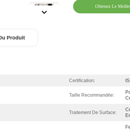
Obtenez Le Meille
Du Produit
Certification:
I
Po
Taille Recommandée:
C
Co
Traitement De Surface:
En
Fe