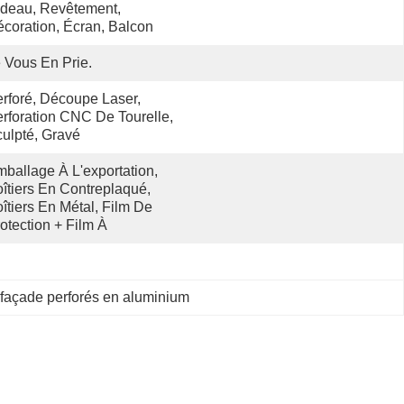
deau, Revêtement, 
coration, Écran, Balcon
 Vous En Prie.
rforé, Découpe Laser, 
rforation CNC De Tourelle, 
ulpté, Gravé
ballage À L'exportation, 
îtiers En Contreplaqué, 
îtiers En Métal, Film De 
otection + Film À 
façade perforés en aluminium