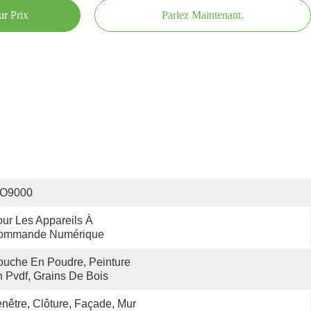
ur Prix
Parlez Maintenant.
SO9000
ur Les Appareils À 
ommande Numérique
uche En Poudre, Peinture 
 Pvdf, Grains De Bois
nêtre, Clôture, Façade, Mur 