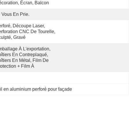
coration, Écran, Balcon
 Vous En Prie.
rforé, Découpe Laser, 
rforation CNC De Tourelle, 
ulpté, Gravé
ballage À L'exportation, 
îtiers En Contreplaqué, 
îtiers En Métal, Film De 
otection + Film À 
eil en aluminium perforé pour façade