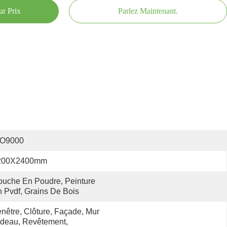
ur Prix
Parlez Maintenant.
SO9000
200X2400mm
uche En Poudre, Peinture 
 Pvdf, Grains De Bois
nêtre, Clôture, Façade, Mur 
deau, Revêtement, 