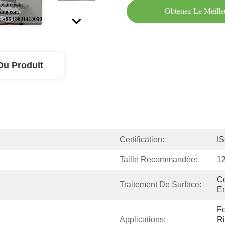
Obtenez Le Meille
Du Produit
Certification:
I
Taille Recommandée:
1
Co
Traitement De Surface:
En
Fe
Applications:
Ri