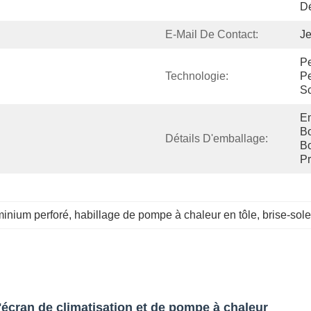
Dé
E-Mail De Contact:
Je
Pe
Technologie:
Pe
Sc
Em
Bo
Détails D'emballage:
Bo
Pr
minium perforé
, 
habillage de pompe à chaleur en tôle
, 
brise-sol
écran de climatisation et de pompe à chaleur