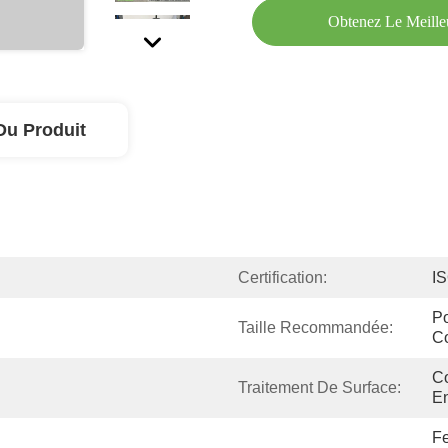
Obtenez Le Meille
Du Produit
Certification:
I
Po
Taille Recommandée:
C
Co
Traitement De Surface:
En
Fe