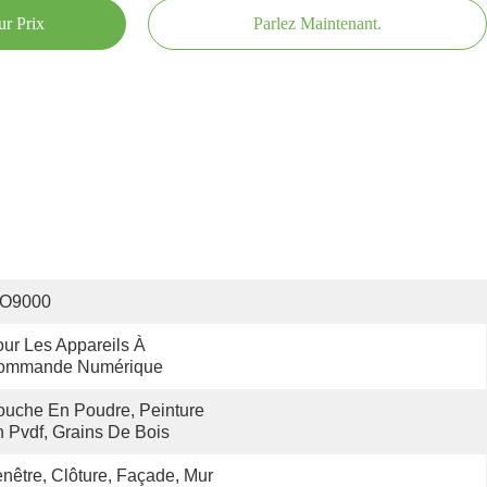
ur Prix
Parlez Maintenant.
SO9000
ur Les Appareils À 
ommande Numérique
uche En Poudre, Peinture 
 Pvdf, Grains De Bois
nêtre, Clôture, Façade, Mur 