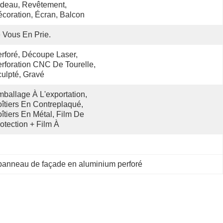
deau, Revêtement, 
coration, Écran, Balcon
 Vous En Prie.
rforé, Découpe Laser, 
rforation CNC De Tourelle, 
ulpté, Gravé
ballage À L'exportation, 
îtiers En Contreplaqué, 
îtiers En Métal, Film De 
otection + Film À 
panneau de façade en aluminium perforé