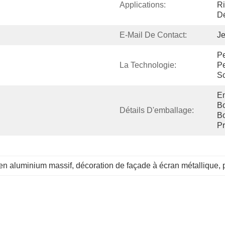
Applications:
Ri
Dé
E-Mail De Contact:
Je
Pe
La Technologie:
Pe
Sc
Em
Bo
Détails D'emballage:
Bo
Pr
en aluminium massif
, 
décoration de façade à écran métallique
, 