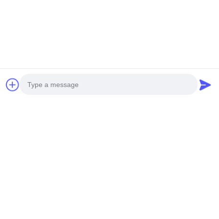
barre de renforcement et d'un support.Les barres de
renforcement se connectent aux vis de soudage derrière la
surface de la planche, créant un ensemble solide qui améliore la
résistance, la rigidité, la planéité et la résistance à la pression du
vent et aux tremblements de terre.
Usine et production
Photo
Video Call
Audio Call