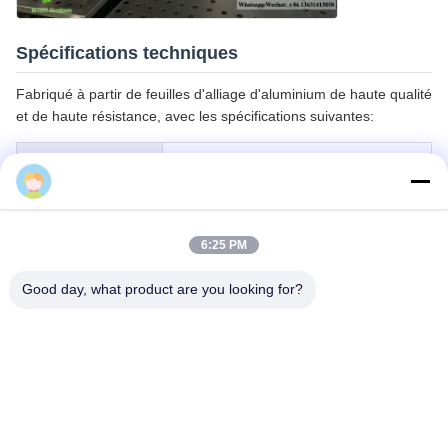
Spécifications techniques
Fabriqué à partir de feuilles d'alliage d'aluminium de haute qualité
et de haute résistance, avec les spécifications suivantes:
Alliage d'aluminium 3003-H14 ou
Matériel
Cherry
1100-H14
Épaisseur
1.5 mm, 2,0 mm, 2,5 mm, 3,0 mm
commune
6:25 PM
Largeur maximale
Dans les limites de 2000 mm
Good day, what product are you looking for?
Longueur
Dans un rayon de 6000 mm
maximale
Pour les appareils à commande
Taille standard
numérique
Le système de panneaux est composé d'un panneau, d'une