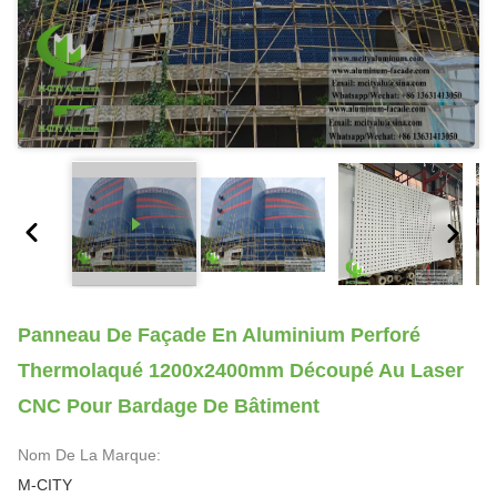
Panneau De Façade En Aluminium Perforé
Thermolaqué 1200x2400mm Découpé Au Laser
CNC Pour Bardage De Bâtiment
Nom De La Marque:
M-CITY