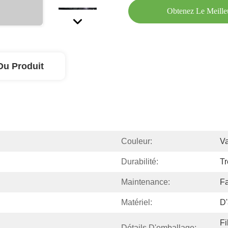
Obtenez Le Meille
Du Produit
Couleur:
Va
Durabilité:
Tr
Maintenance:
Fa
Matériel:
D
Fi
Détails D'emballage: