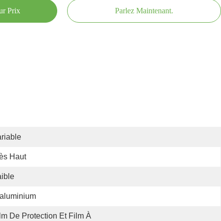
ur Prix
Parlez Maintenant.
riable
ès Haut
ible
'aluminium
lm De Protection Et Film À 