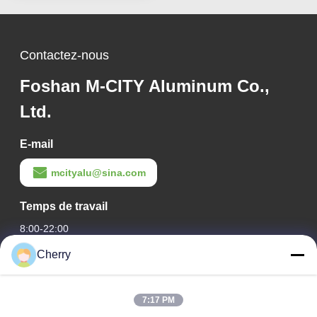
Contactez-nous
Foshan M-CITY Aluminum Co.,
Ltd.
E-mail
mcityalu@sina.com
Temps de travail
8:00-22:00
Cherry
Notre adresse
Adresse de l'entreprise
7:17 PM
Le parc industriel de Hegui, Lishui, Nanhai Foshan