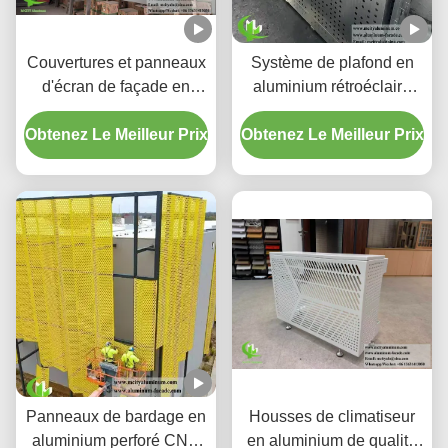
Couvertures et panneaux
Système de plafond en
d'écran de façade en
aluminium rétroéclairé
aluminium perforé à
perforé personnalisé avec
Obtenez Le Meilleur Prix
dégradé personnalisé
Obtenez Le Meilleur Prix
boîtier LED intégré et
motifs de découpe laser
CNC
Panneaux de bardage en
Housses de climatiseur
aluminium perforé CNC
en aluminium de qualité