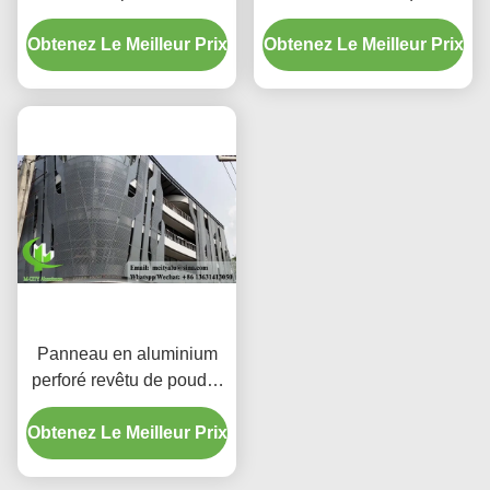
personnalisés avec
supérieure | Écrans de
Obtenez Le Meilleur Prix
alliage 3003 H14/H24 et
Obtenez Le Meilleur Prix
protection décoratifs
revêtement PVDF pour
façades
Panneau en aluminium
perforé revêtu de poudre
avec couleurs RAL
Obtenez Le Meilleur Prix
personnalisées et motifs
de découpe laser pour
revêtement de façade