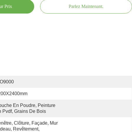
ur Prix
Parlez Maintenant.
SO9000
200X2400mm
uche En Poudre, Peinture 
 Pvdf, Grains De Bois
nêtre, Clôture, Façade, Mur 
deau, Revêtement, 