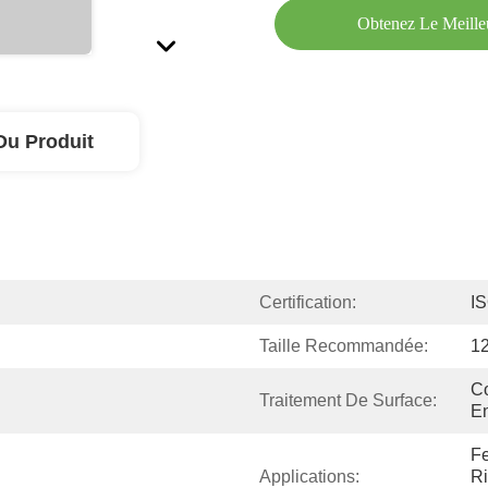
Obtenez Le Meille
Du Produit
Certification:
I
Taille Recommandée:
1
Co
Traitement De Surface:
En
Fe
Applications:
Ri