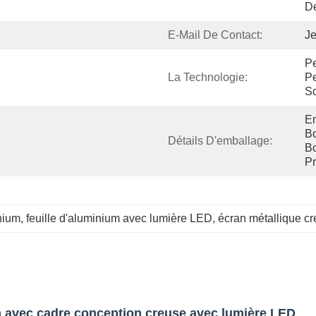
Dé
E-Mail De Contact:
Je
Pe
La Technologie:
Pe
Sc
Em
Bo
Détails D'emballage:
Bo
Pr
nium
, 
feuille d'aluminium avec lumière LED
, 
écran métallique c
um avec cadre conception creuse avec lumière LED