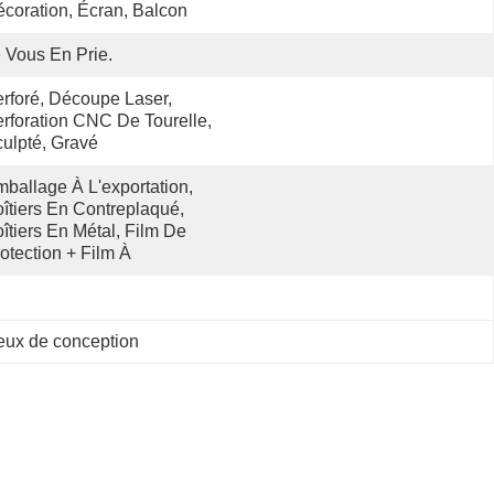
coration, Écran, Balcon
 Vous En Prie.
rforé, Découpe Laser, 
rforation CNC De Tourelle, 
ulpté, Gravé
ballage À L'exportation, 
îtiers En Contreplaqué, 
îtiers En Métal, Film De 
otection + Film À 
reux de conception