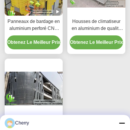
Panneaux de bardage en
Housses de climatiseur
aluminium perforé CNC
en aluminium de qualité
personnalisés avec
supérieure | Écrans de
Obtenez Le Meilleur Prix
alliage 3003 H14/H24 et
Obtenez Le Meilleur Prix
protection décoratifs
revêtement PVDF pour
façades
Cherry
Panneau en aluminium