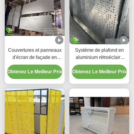
Couvertures et panneaux
Système de plafond en
d'écran de façade en
aluminium rétroéclairé
aluminium perforé à
perforé personnalisé avec
Obtenez Le Meilleur Prix
dégradé personnalisé
Obtenez Le Meilleur Prix
boîtier LED intégré et
motifs de découpe laser
CNC