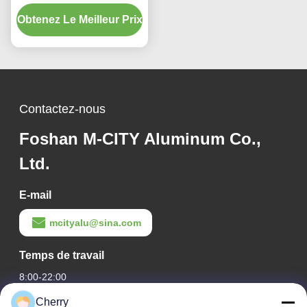
avec couleurs RAL
Obtenez Le Meilleur Prix
personnalisées et motifs
de découpe laser pour
revêtement de façade
Contactez-nous
Foshan M-CITY Aluminum Co.,
Ltd.
E-mail
mcityalu@sina.com
Temps de travail
8:00-22:00
Cherry