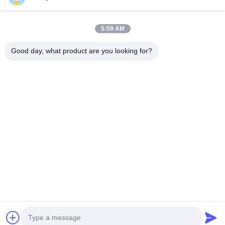
Notre adresse
Adresse de l'entreprise
5:59 AM
Le parc industriel de Hegui, Lishui, Nanhai Foshan
Guangdong P.R.China.
Good day, what product are you looking for?
Adresse de l'usine
Le parc industriel de Hegui, Lishui, Nanhai Foshan
Guangdong P.R.China.
Télégramme
0086-13631413050
Chine Bonne qualité façade perforée en aluminium Fournisseur.
Copyright © -2026 Foshan M-CITY Aluminum Co., Ltd. . Tous
droits réservés.
Politique de confidentialité
|
Plan du site