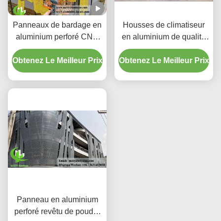
Panneaux de bardage en
Housses de climatiseur
aluminium perforé CNC
en aluminium de qualité
personnalisés avec
supérieure | Écrans de
Obtenez Le Meilleur Prix
alliage 3003 H14/H24 et
Obtenez Le Meilleur Prix
protection décoratifs
revêtement PVDF pour
façades
Panneau en aluminium
perforé revêtu de poudre