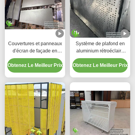
Couvertures et panneaux
Système de plafond en
d'écran de façade en
aluminium rétroéclairé
aluminium perforé à
perforé personnalisé avec
Obtenez Le Meilleur Prix
dégradé personnalisé
Obtenez Le Meilleur Prix
boîtier LED intégré et
motifs de découpe laser
CNC