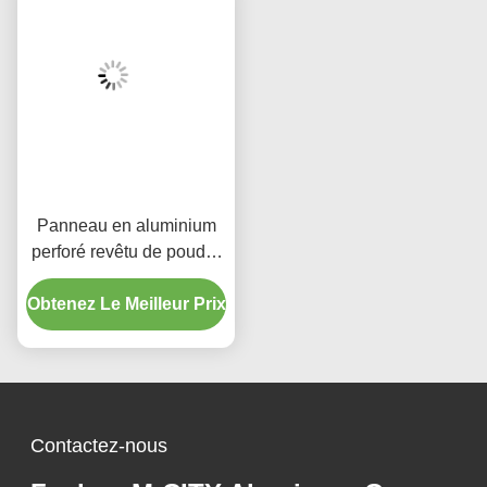
Panneau en aluminium
perforé revêtu de poudre
avec couleurs RAL
Obtenez Le Meilleur Prix
personnalisées et motifs
de découpe laser pour
revêtement de façade
Contactez-nous