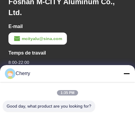
Foshan M-CITY Aluminum Co.,
Ltd.
E-mail
mcityalu@sina.com
Temps de travail
8:00-22:00
Cherry
Notre adresse
Adresse de l'entreprise
1:35 PM
Le parc industriel de Hegui, Lishui, Nanhai Foshan
Guangdong P.R.China.
Good day, what product are you looking for?
Adresse de l'usine
Le parc industriel de Hegui, Lishui, Nanhai Foshan
Guangdong P.R.China.