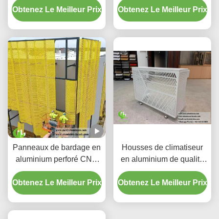
Obtenez Le Meilleur Prix
dégradé personnalisé
Obtenez Le Meilleur Prix
boîtier LED intégré et
motifs de découpe laser
CNC
Panneaux de bardage en
Housses de climatiseur
aluminium perforé CNC
en aluminium de qualité
personnalisés avec
supérieure | Écrans de
Obtenez Le Meilleur Prix
alliage 3003 H14/H24 et
Obtenez Le Meilleur Prix
protection décoratifs
revêtement PVDF pour
façades