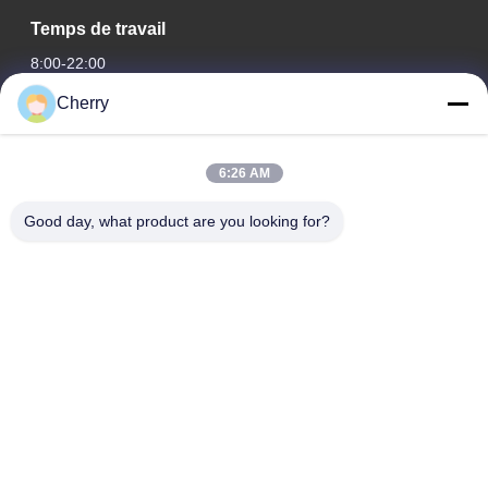
Temps de travail
8:00-22:00
Cherry
Notre adresse
Adresse de l'entreprise
6:26 AM
Le parc industriel de Hegui, Lishui, Nanhai Foshan
Guangdong P.R.China.
Good day, what product are you looking for?
Adresse de l'usine
Le parc industriel de Hegui, Lishui, Nanhai Foshan
Guangdong P.R.China.
Télégramme
0086-13631413050