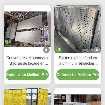
Couvertures et panneaux
Système de plafond en
d'écran de façade en
aluminium rétroéclairé
aluminium perforé à
perforé personnalisé avec
Obtenez Le Meilleur Prix
dégradé personnalisé
Obtenez Le Meilleur Prix
boîtier LED intégré et
motifs de découpe laser
CNC