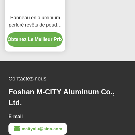
Panneau en aluminium
perforé revêtu de poudre
avec couleurs RAL
Obtenez Le Meilleur Prix
personnalisées et motifs
de découpe laser pour
revêtement de façade
Contactez-nous
Foshan M-CITY Aluminum Co.,
Ltd.
E-mail
mcityalu@sina.com