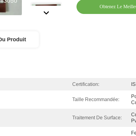
Obtenez Le Meille
Du Produit
Certification:
I
Po
Taille Recommandée:
C
Co
Traitement De Surface:
Pv
Fe