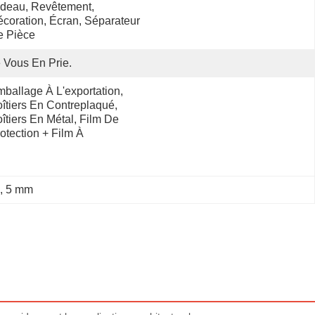
deau, Revêtement, 
coration, Écran, Séparateur 
e Pièce
 Vous En Prie.
ballage À L'exportation, 
îtiers En Contreplaqué, 
îtiers En Métal, Film De 
otection + Film À 
, 
5 mm