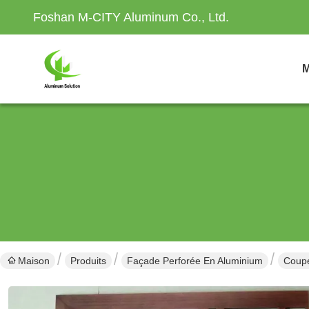
Foshan M-CITY Aluminum Co., Ltd.
M
Maison
Produits
Façade Perforée En Aluminium
Coupe