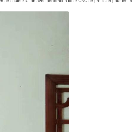
e couleur laiton avec perforation laser CNC de précision pour les murs