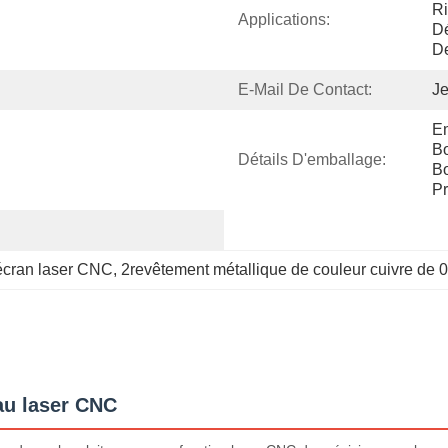
Ri
Applications:
Dé
D
E-Mail De Contact:
Je
Em
Bo
Détails D'emballage:
Bo
Pr
'écran laser CNC
, 
2revêtement métallique de couleur cuivre de 0
au laser CNC