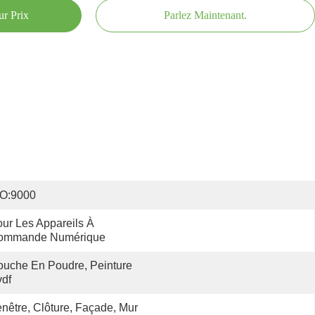
ur Prix
Parlez Maintenant.
SO:9000
ur Les Appareils À 
ommande Numérique
uche En Poudre, Peinture 
df
nêtre, Clôture, Façade, Mur 