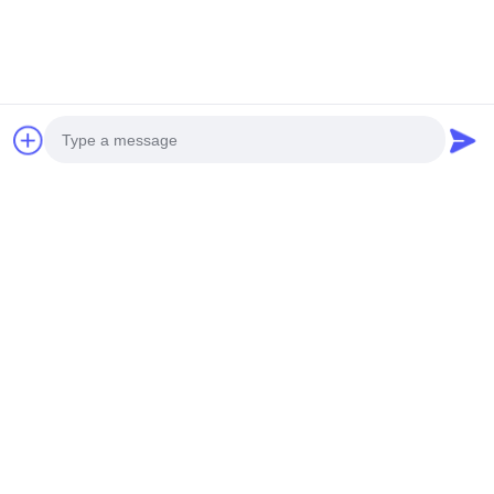
Photo
Video Call
Audio Call