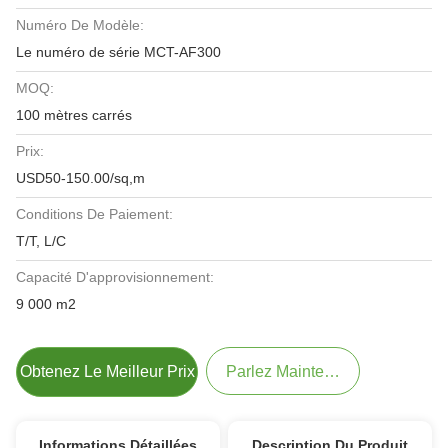
Numéro De Modèle:
Le numéro de série MCT-AF300
MOQ:
100 mètres carrés
Prix:
USD50-150.00/sq,m
Conditions De Paiement:
T/T, L/C
Capacité D'approvisionnement:
9 000 m2
Obtenez Le Meilleur Prix
Parlez Maintenant.
Informations Détaillées
Description Du Produit