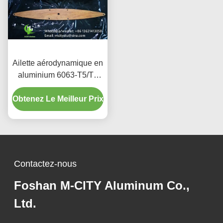
Ailette aérodynamique en
aluminium 6063-T5/T6
avec finition grain de
bois, largeur de 100 mm à
Obtenez Le Meilleur Prix
600 mm pour façades
architecturales
Contactez-nous
Foshan M-CITY Aluminum Co.,
Ltd.