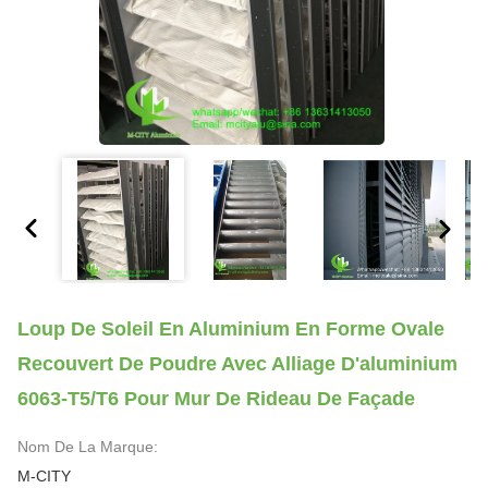
Loup De Soleil En Aluminium En Forme Ovale
Recouvert De Poudre Avec Alliage D'aluminium
6063-T5/T6 Pour Mur De Rideau De Façade
Nom De La Marque:
M-CITY