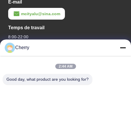
E-mail
mcityalu@sina.com
Temps de travail
8:00-22:00
Cherry
Notre adresse
Adresse de l'entreprise
2:44 AM
Le parc industriel de Hegui, Lishui, Nanhai Foshan
Guangdong P.R.China.
Good day, what product are you looking for?
Adresse de l'usine
Le parc industriel de Hegui, Lishui, Nanhai Foshan
Guangdong P.R.China.
Télégramme
0086-13631413050