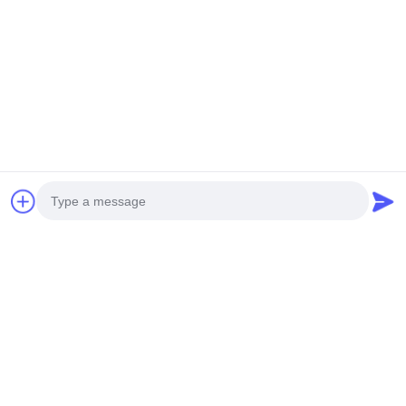
Photo
Les Étiquettes:
Video Call
Audio Call
Couverture Métallique Aluminium 3 Mm