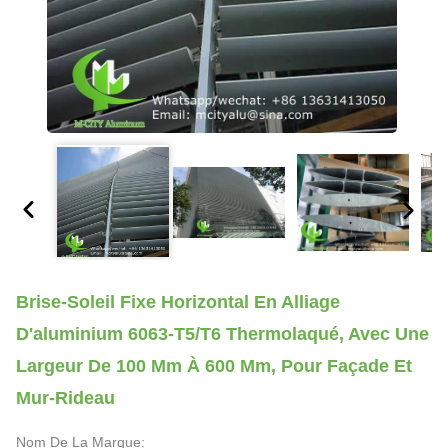
Brise-Soleil Fixe Horizontal En Alliage
D'aluminium 6063-T5/T6 Thermolaqué, Avec Une
Largeur De 100 Mm À 600 Mm, Pour Façade Et
Mur-Rideau
Nom De La Marque: