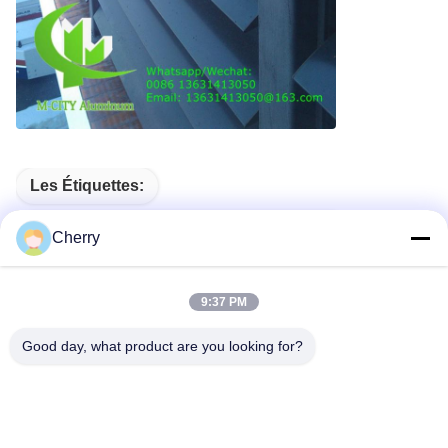
Les Étiquettes:
Couverture Métallique Aluminium 3 Mm
Cherry
Revêtement Extérieur De Façade En Aluminium Métalli
9:37 PM
Façade En Aluminium Perforé Blanc
Good day, what product are you looking for?