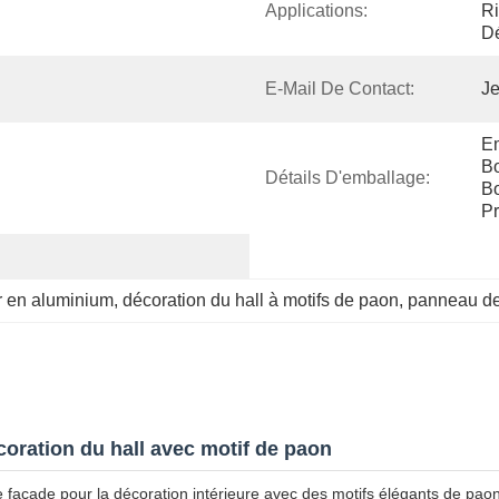
Applications:
Ri
Dé
E-Mail De Contact:
Je
Em
Bo
Détails D'emballage:
Bo
Pr
r en aluminium
, 
décoration du hall à motifs de paon
, 
panneau de
oration du hall avec motif de paon
açade pour la décoration intérieure avec des motifs élégants de paon