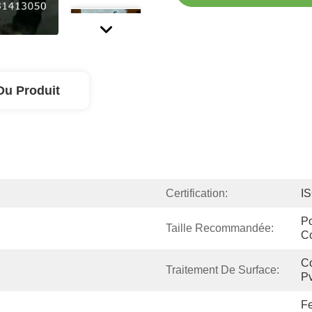
Du Produit
Certification:
I
Po
Taille Recommandée:
C
Co
Traitement De Surface:
Pv
Fe