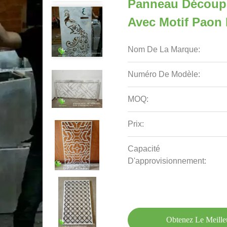
Panneau Découp
Avec Motif Paon
Nom De La Marque:
Numéro De Modèle:
MOQ:
Prix:
Capacité
D'approvisionnement:
Obtenez Le Meille