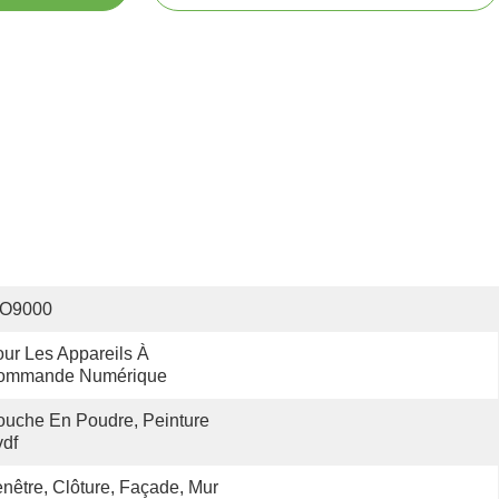
SO9000
ur Les Appareils À 
ommande Numérique
uche En Poudre, Peinture 
df
nêtre, Clôture, Façade, Mur 