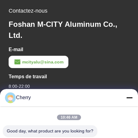
décoration de clôtures
Contactez-nous
Foshan M-CITY Aluminum Co.,
Ltd.
E-mail
mcityalu@sina.com
Temps de travail
8:00-22:00
Cherry
Notre adresse
Adresse de l'entreprise
10:46 AM
Le parc industriel de Hegui, Lishui, Nanhai Foshan
Guangdong P.R.China.
Good day, what product are you looking for?