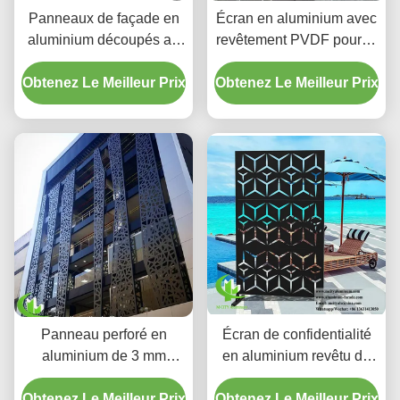
Panneaux de façade en
Écran en aluminium avec
aluminium découpés au
revêtement PVDF pour le
laser avec revêtement
contrôle de la lumière et
Obtenez Le Meilleur Prix
PVDF de 2,5 mm pour
Obtenez Le Meilleur Prix
de l'ombre
boîtiers de climatisation
de qualité côtière
Panneau perforé en
Écran de confidentialité
aluminium de 3 mm
en aluminium revêtu de
d'épaisseur avec
poudre avec motif de
Obtenez Le Meilleur Prix
revêtement en poudre et
Obtenez Le Meilleur Prix
découpe laser en couleur