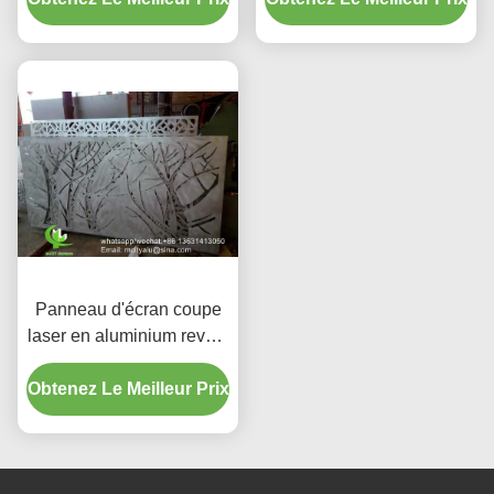
couleurs RAL
RAL personnalisée et
personnalisables pour
épaisseur de 3 mm
bardage de façade
Panneau d'écran coupe
laser en aluminium revêtu
de poudre avec des
Obtenez Le Meilleur Prix
couleurs RAL
personnalisées et une
taille standard de
1000x2000 mm pour la