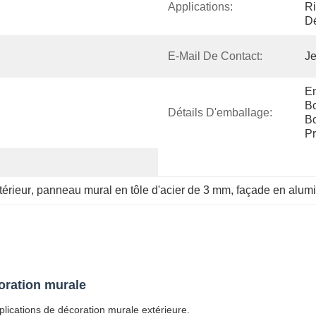
Applications:
Ri
Dé
E-Mail De Contact:
Je
Em
Bo
Détails D'emballage:
Bo
Pr
érieur
, 
panneau mural en tôle d'acier de 3 mm
, 
façade en alumi
oration murale
lications de décoration murale extérieure.