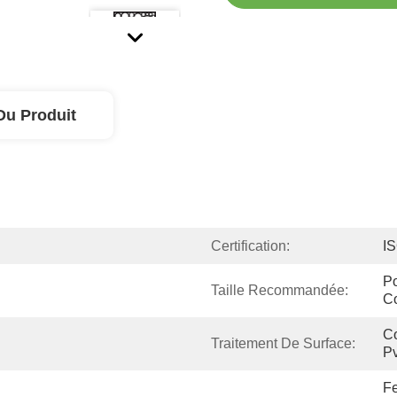
Du Produit
Certification:
I
Po
Taille Recommandée:
C
Co
Traitement De Surface:
Pv
Fe