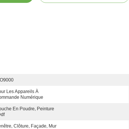
SO9000
ur Les Appareils À 
ommande Numérique
uche En Poudre, Peinture 
df
nêtre, Clôture, Façade, Mur 