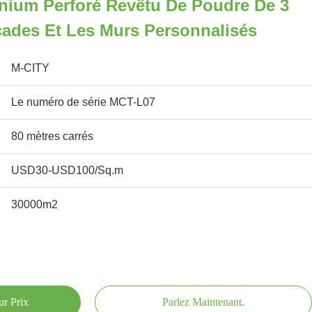
nium Perforé Revêtu De Poudre De 3
ades Et Les Murs Personnalisés
M-CITY
Le numéro de série MCT-L07
80 mètres carrés
USD30-USD100/Sq.m
30000m2
ur Prix
Parlez Maintenant.