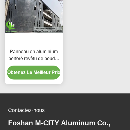
Panneau en aluminium
perforé revêtu de poudre
avec couleurs RAL
Obtenez Le Meilleur Prix
personnalisées et motifs
de découpe laser pour
revêtement de façade
Contactez-nous
Foshan M-CITY Aluminum Co.,