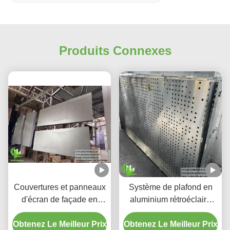
Produits Connexes
Couvertures et panneaux
Système de plafond en
d'écran de façade en
aluminium rétroéclairé
aluminium perforé à
perforé personnalisé avec
Obtenez Le Meilleur Prix
dégradé personnalisé
Obtenez Le Meilleur Prix
boîtier LED intégré et