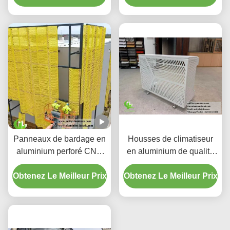
motifs de découpe laser
CNC
Panneaux de bardage en
Housses de climatiseur
aluminium perforé CNC
en aluminium de qualité
personnalisés avec
supérieure | Écrans de
Obtenez Le Meilleur Prix
alliage 3003 H14/H24 et
Obtenez Le Meilleur Prix
protection décoratifs
revêtement PVDF pour
façades