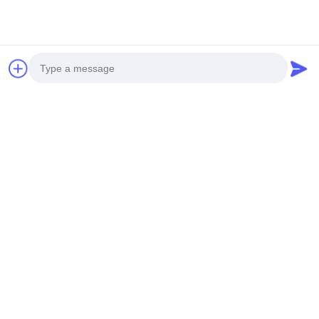
entièrement personnalisés basés sur vos motifs préférés.Notre
taille standard de panneau est de 1200 × 2400 mm, avec une
dimensionnement personnalisé disponible grâce à un réglage
intelligent des éléments de conception plutôt qu'à une simple
mise à l'échelle.
Références et applications du projet
Photo
Video Call
Audio Call
Applications pour la décoration de clôtures