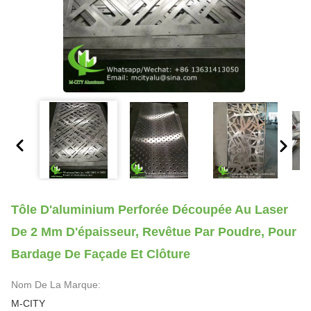
Tôle D'aluminium Perforée Découpée Au Laser
De 2 Mm D'épaisseur, Revêtue Par Poudre, Pour
Bardage De Façade Et Clôture
Nom De La Marque:
M-CITY