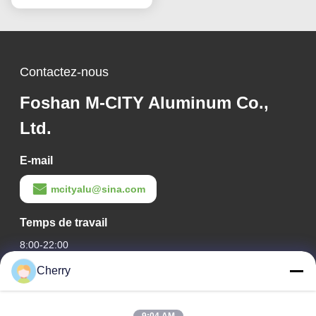
revêtement de façade
Contactez-nous
Foshan M-CITY Aluminum Co.,
Ltd.
E-mail
mcityalu@sina.com
Temps de travail
8:00-22:00
Cherry
Notre adresse
Adresse de l'entreprise