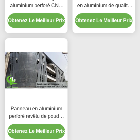
aluminium perforé CNC
en aluminium de qualité
personnalisés avec
supérieure | Écrans de
Obtenez Le Meilleur Prix
alliage 3003 H14/H24 et
Obtenez Le Meilleur Prix
protection décoratifs
revêtement PVDF pour
façades
Panneau en aluminium
perforé revêtu de poudre
avec couleurs RAL
Obtenez Le Meilleur Prix
personnalisées et motifs
de découpe laser pour