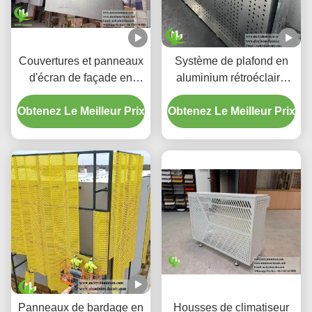
Couvertures et panneaux
Système de plafond en
d'écran de façade en
aluminium rétroéclairé
aluminium perforé à
perforé personnalisé avec
Obtenez Le Meilleur Prix
dégradé personnalisé
Obtenez Le Meilleur Prix
boîtier LED intégré et
motifs de découpe laser
CNC
Panneaux de bardage en
Housses de climatiseur