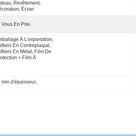
deau, Revêtement, 
coration, Écran
 Vous En Prie.
ballage À L'exportation, 
îtiers En Contreplaqué, 
îtiers En Métal, Film De 
otection + Film À 
2 mm d'épaisseur
, 