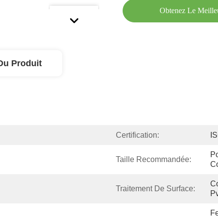
Obtenez Le Meille
Du Produit
Certification:
I
Po
Taille Recommandée:
C
Co
Traitement De Surface:
Pv
Fe