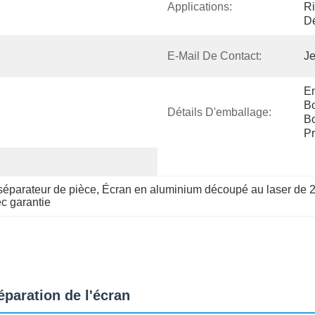
Applications:
Ri
Dé
E-Mail De Contact:
Je
Em
Bo
Détails D'emballage:
Bo
Pr
séparateur de pièce
, 
Écran en aluminium découpé au laser de 
c garantie
paration de l'écran