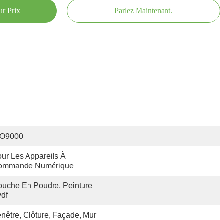
ur Prix
Parlez Maintenant.
SO9000
ur Les Appareils À 
ommande Numérique
uche En Poudre, Peinture 
df
nêtre, Clôture, Façade, Mur 