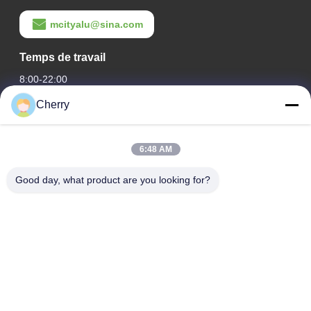
mcityalu@sina.com
Temps de travail
8:00-22:00
Cherry
Notre adresse
Adresse de l'entreprise
6:48 AM
Le parc industriel de Hegui, Lishui, Nanhai Foshan
Guangdong P.R.China.
Good day, what product are you looking for?
Adresse de l'usine
Le parc industriel de Hegui, Lishui, Nanhai Foshan
Guangdong P.R.China.
Télégramme
0086-13631413050