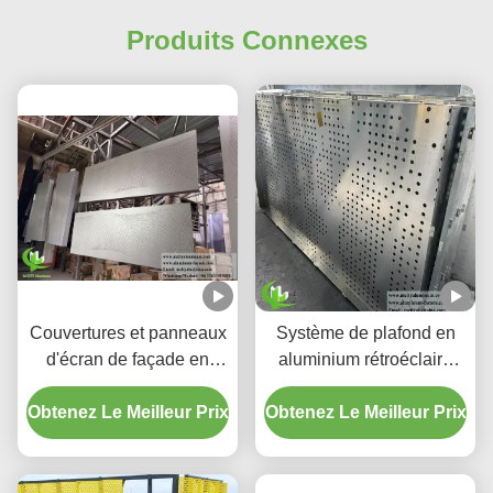
Produits Connexes
Couvertures et panneaux
Système de plafond en
d'écran de façade en
aluminium rétroéclairé
aluminium perforé à
perforé personnalisé avec
Obtenez Le Meilleur Prix
dégradé personnalisé
Obtenez Le Meilleur Prix
boîtier LED intégré et
motifs de découpe laser
CNC