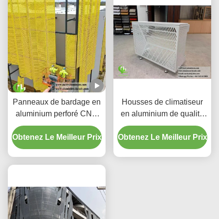
Panneaux de bardage en
Housses de climatiseur
aluminium perforé CNC
en aluminium de qualité
personnalisés avec
supérieure | Écrans de
Obtenez Le Meilleur Prix
alliage 3003 H14/H24 et
Obtenez Le Meilleur Prix
protection décoratifs
revêtement PVDF pour
façades