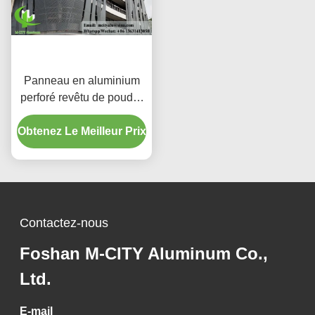
Panneau en aluminium
perforé revêtu de poudre
avec couleurs RAL
Obtenez Le Meilleur Prix
personnalisées et motifs
de découpe laser pour
revêtement de façade
Contactez-nous
Foshan M-CITY Aluminum Co.,
Ltd.
E-mail