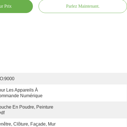
ur Prix
Parlez Maintenant.
SO:9000
ur Les Appareils À 
ommande Numérique
uche En Poudre, Peinture 
df
nêtre, Clôture, Façade, Mur 