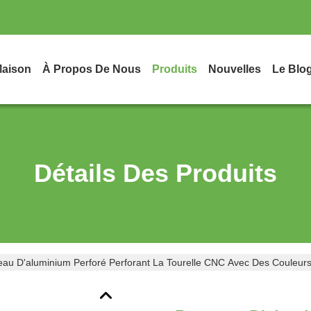
aison
À Propos De Nous
Produits
Nouvelles
Le Blo
Détails Des Produits
au D'aluminium Perforé Perforant La Tourelle CNC Avec Des Couleu