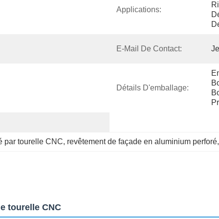
Ri
Applications:
Dé
D
E-Mail De Contact:
Je
Em
Bo
Détails D'emballage:
Bo
Pr
 par tourelle CNC
, 
revêtement de façade en aluminium perforé
,
e tourelle CNC