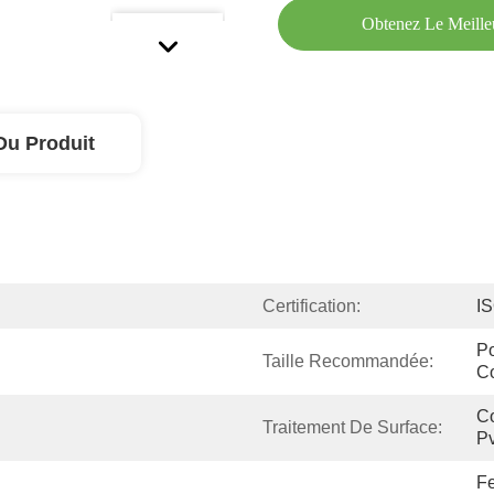
Obtenez Le Meille
Du Produit
Certification:
I
Po
Taille Recommandée:
C
Co
Traitement De Surface:
Pv
Fe