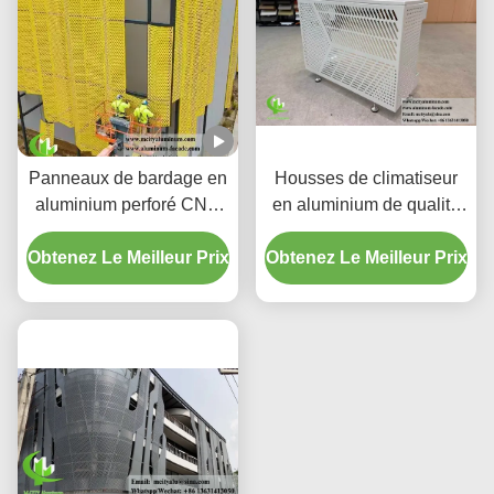
Panneaux de bardage en
Housses de climatiseur
aluminium perforé CNC
en aluminium de qualité
personnalisés avec
supérieure | Écrans de
Obtenez Le Meilleur Prix
alliage 3003 H14/H24 et
Obtenez Le Meilleur Prix
protection décoratifs
revêtement PVDF pour
façades