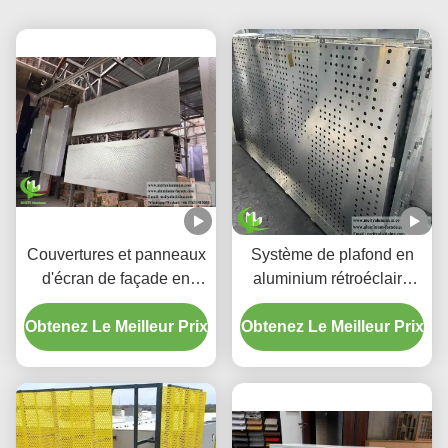
Couvertures et panneaux
Système de plafond en
d'écran de façade en
aluminium rétroéclairé
aluminium perforé à
perforé personnalisé avec
Obtenez Le Meilleur Prix
dégradé personnalisé
Obtenez Le Meilleur Prix
boîtier LED intégré et
motifs de découpe laser
CNC