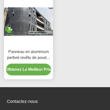
Panneau en aluminium
perforé revêtu de poudre
avec couleurs RAL
Obtenez Le Meilleur Prix
personnalisées et motifs
de découpe laser pour
revêtement de façade
Contactez-nous