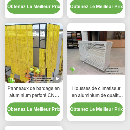
Obtenez Le Meilleur Prix
dégradé personnalisé
Obtenez Le Meilleur Prix
boîtier LED intégré et
motifs de découpe laser
CNC
Panneaux de bardage en
Housses de climatiseur
aluminium perforé CNC
en aluminium de qualité
personnalisés avec
supérieure | Écrans de
Obtenez Le Meilleur Prix
alliage 3003 H14/H24 et
Obtenez Le Meilleur Prix
protection décoratifs
revêtement PVDF pour
façades