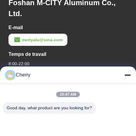
Foshan M-CITY Aluminum Co.,
Ltd.
E-mail
mcityalu@sina.com
Temps de travail
8:00-22:00
Cherry
Notre adresse
Adresse de l'entreprise
10:47 AM
Le parc industriel de Hegui, Lishui, Nanhai Foshan
Guangdong P.R.China.
Good day, what product are you looking for?
Adresse de l'usine
Le parc industriel de Hegui, Lishui, Nanhai Foshan
Guangdong P.R.China.