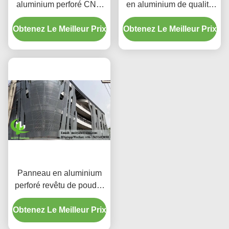
aluminium perforé CNC
en aluminium de qualité
personnalisés avec
supérieure | Écrans de
Obtenez Le Meilleur Prix
alliage 3003 H14/H24 et
Obtenez Le Meilleur Prix
protection décoratifs
revêtement PVDF pour
façades
Panneau en aluminium
perforé revêtu de poudre
avec couleurs RAL
Obtenez Le Meilleur Prix
personnalisées et motifs
de découpe laser pour