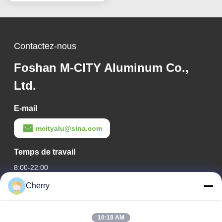
revêtement de façade
Contactez-nous
Foshan M-CITY Aluminum Co.,
Ltd.
E-mail
mcityalu@sina.com
Temps de travail
8:00-22:00
Cherry
Notre adresse
Adresse de l'entreprise
10:18 AM
Le parc industriel de Hegui, Lishui, Nanhai Foshan