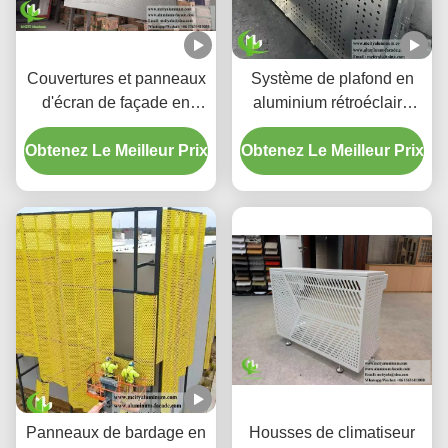
Couvertures et panneaux
Système de plafond en
d'écran de façade en
aluminium rétroéclairé
aluminium perforé à
perforé personnalisé avec
Obtenez Le Meilleur Prix
dégradé personnalisé
Obtenez Le Meilleur Prix
boîtier LED intégré et
motifs de découpe laser
CNC
Panneaux de bardage en
Housses de climatiseur